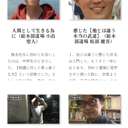
人間として生きる為
感じた【他とは違う
に（総本部道場 小出
本当の武道】（総本
聖人）
部道場 坂部 健吾）
椎名先生に初めてお会いし
１、他とは違うと感じた点 私
たのは、中学生のときでし
は入門して、もうすぐ一年に
た。【剣道に対して真っ直ぐ
なります。 初めて道場に見学
な方】という印象でした。そ
させて頂いた際に、宗家より
れから時が経ち、高校一年の
北辰一刀流の歴史についてご
秋に、左膝の前十字靭帯を断
教授を頂き、格式の高さに感心
裂してしまい剣道から離れて
したのと同時に、稽古の雰囲
門弟投稿
門弟投稿
ました。 19歳の夏、市の広報
気や、門弟の方々の人間性を
誌に掲載されていた、「...
見て、この道...