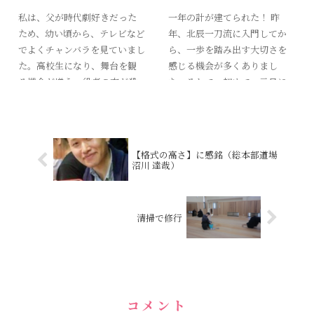
私は、父が時代劇好きだった
一年の計が建てられた！ 昨
ため、幼い頃から、テレビなど
年、北辰一刀流に入門してか
でよくチャンバラを見ていまし
ら、一歩を踏み出す大切さを
た。高校生になり、舞台を観
感じる機会が多くありまし
る機会が増え、役者の方が殺
た。それで、初めて、元旦に
陣を行っている姿を間近で観
連続素振りに挑戦しました。
る度に、かっこいいな、私も
先輩方は10000本とか3000本
やってみたいな、という思い
とかですが、私は先輩の方に
が深まりました。 ...
遠く及ばず...
【格式の高さ】に感銘（総本部道場
沼川 達哉）
清掃で修行
コメント