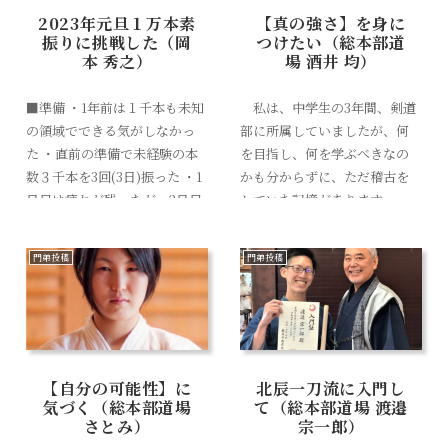
2023年元旦１万本素
【真の強さ】を身に
振りに挑戦した（岡
つけたい（総本部道
本 秀之）
場 酒井 均）
■準備 ・1年前は１千本も未知
私は、中学生の3年間、剣道
の領域でできる気がしなかっ
部に所属していましたが、何
た ・直前の準備で未経験の本
を目指し、何を学ぶべきなの
数３千本を3回(3日)振った ・1
かも分からずに、ただ稽古を
日目は疲れが残ったが、2日目
していた記憶があります。
3日目は平気だった ・経験があ
その後、登山、自転車競技や
れば心も身体も慣れる ・1度で
水泳、トライアスロンと様々な
門弟投稿
門弟投稿
きてしまえばたいしたことな
競技に、その時々の自分の心
く、い...
を託し、何かに取り...
【自分の可能性】に
北辰一刀流に入門し
気づく（総本部道場
て（総本部道場 渡邉
さとみ）
宗一郎）